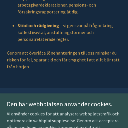
arbetsgivardeklarationer, pensions- och
försäkringsrapportering åt dig.
Stöd och rådgivning
– vi ger svar på frågor kring
kollektivavtal, anställningsformer och
personalrelaterade regler.
Genom att överlåta lönehanteringen till oss minskar du
risken för fel, sparar tid och får trygghet i att allt blir rätt
från början.
Den här webbplatsen använder cookies.
Tel: 08-992474
Vi använder cookies för att analysera webbplatstrafik och
info@accountgold.se
optimera din webbplatsupplevelse. Genom att acceptera
vår användning av cookies kommer dina data att